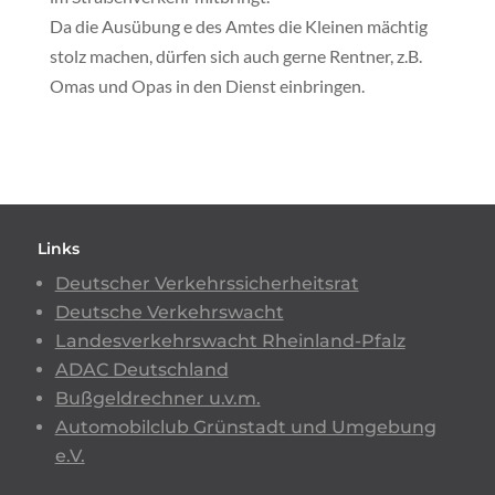
Da die Ausübung e des Amtes die Kleinen mächtig
stolz machen, dürfen sich auch gerne Rentner, z.B.
Omas und Opas in den Dienst einbringen.
Links
Deutscher Verkehrssicherheitsrat
Deutsche Verkehrswacht
Landesverkehrswacht Rheinland-Pfalz
ADAC Deutschland
Bußgeldrechner u.v.m.
Automobilclub Grünstadt und Umgebung
e.V.