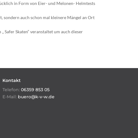
ücklich in Form von Eier- und Melonen- Helmtests
ft, sondern auch schon mal kleinere Mängel an Ort
 Safer Skaten“ veranstaltet um auch dieser
Kontakt
Telefon:
06359 853 05
E-Mail:
buero@k-v-w.de