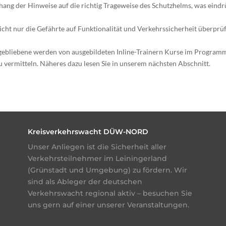
ng der Hinweise auf die richtig Trageweise des Schutzhelms, was eindr
cht nur die Gefährte auf Funktionalität und Verkehrssicherheit überprü
liebene werden von ausgebildeten Inline-Trainern Kurse im Programm „
u vermitteln. Näheres dazu lesen Sie in unserem nächsten Abschnitt.
Kreisverkehrswacht DÜW-NORD
Unser Anliegen ist die Sicherheit aller
Verkehrsteilnehmer im Leiningerland
(Grünstadt und Umgebung) zu fördern. Wir
sind als Ableger der deutschen
Verkehrswacht regional aktiv – besuchen Sie
uns gern auf einer unserer Veranstaltungen.