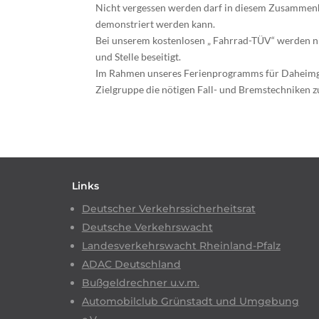
Nicht vergessen werden darf in diesem Zusammenha
demonstriert werden kann.
Bei unserem kostenlosen „ Fahrrad-TÜV“ werden ni
und Stelle beseitigt.
Im Rahmen unseres Ferienprogramms für Daheimgeb
Zielgruppe die nötigen Fall- und Bremstechniken z
Links
Deutscher Verkehrssicherheitsrat
Deutsche Verkehrswacht
Landesverkehrswacht Rheinland-Pfalz
ADAC Deutschland
Bußgeldrechner u.v.m.
Automobilclub Grünstadt und Umgebung