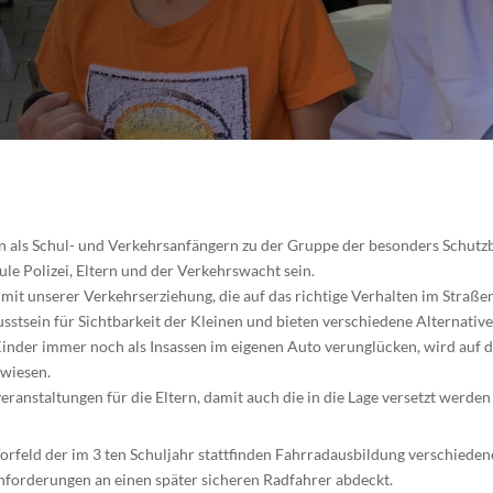
n als Schul- und Verkehrsanfängern zu der Gruppe der besonders Schutzbe
le Polizei, Eltern und der Verkehrswacht sein.
 mit unserer Verkehrserziehung, die auf das richtige Verhalten im Stra
ewusstsein für Sichtbarkeit der Kleinen und bieten verschiedene Alternat
 Kinder immer noch als Insassen im eigenen Auto verunglücken, wird auf
ewiesen.
anstaltungen für die Eltern, damit auch die in die Lage versetzt werden
Vorfeld der im 3 ten Schuljahr stattfinden Fahrradausbildung verschied
nforderungen an einen später sicheren Radfahrer abdeckt.