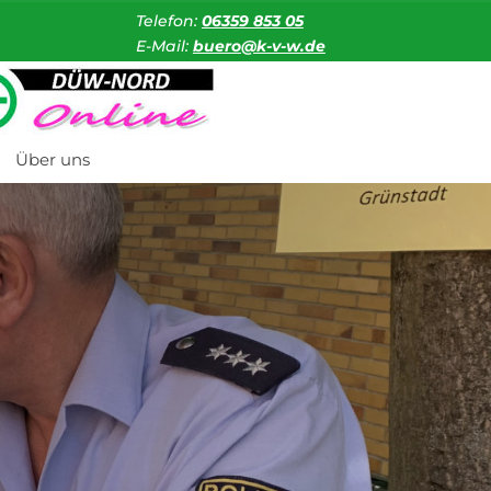
Telefon:
06359 853 05
E-Mail:
buero@k-v-w.de
Über uns